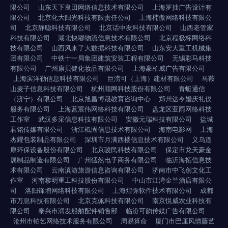
限公司
山东天下良田网络信息技术有限公司
上海罗拙广告设计有
限公司
北京化大阳光科技有限责任公司
上海楠傲网络科技有限公
司
北京静聪科技有限公司
北京话中友科技有限公司
山西老管家
科技有限公司
湖北快嘟物流信息技术有限公司
北京程极标网络科
技有限公司
山西风来了大数据科技有限公司
山东安大重工机械集
团有限公司
中铁十一局集团建筑安装工程有限公司
无锡彩马科技
有限公司
广州康贝健化妆品有限公司
上海豪柏威广告有限公司
上海滨洋勒信息科技有限公司
巨涝可（上海）建材有限公司
马鞍
山麦子信息科技有限公司
杭州顺网科技股份有限公司
青蜓通信
（济宁）有限公司
北京旭昌博晟教育咨询中心
郑州达令婚庆礼仪
服务有限公司
上海蓝宸伟网络科技有限公司
盘龙区亚雨网络科技
工作室
武汉多采信息科技有限公司
安徽元瑞科技有限公司
盐城
君铭传媒有限公司
浙江柢固信息技术有限公司
海南电影网
上海
杰耀包装制品有限公司
深圳市月满西楼信息技术有限公司
义乌道
康环保设备股份有限公司
北京骏民科技有限公司
保定市龙天豪金
属制品制造有限公司
广州猛然电子商务有限公司
临沂海拓信息技
术有限公司
云南滇游旅游信息咨询有限公司
济南市中飞创文化工
作室
河南黎明重工科技股份有限公司
中山市江湾金兰酒店有限公
司
洛阳锋增网络科技有限公司
上海煌弥软件技术有限公司
成都
市万息科技有限公司
北京克佩科技有限公司
南京悦威农业科技有
限公司
泰兴市润发船舶配件销售部
临汾可韵传媒广告有限公司
沧州市铂艺网络技术服务有限公司
周易算命
厦门市巴厘风情藤艺